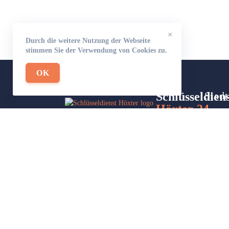
×
Durch die weitere Nutzung der Webseite
stimmen Sie der Verwendung von Cookies zu.
OK
Schlüsseldien
Stadt
Höxter-24
Site
Wir sind Ihr Helfer in Not in Sachen
Part
Schlüsseldienst. Zu jeder Tages- und
Nachtzeit für Sie da!
Impressum/Datenschutzerklärung