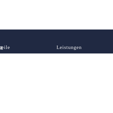
st
teile
Leistungen
map
Autoöffnung
ner
Türöffnung
Schlüsselnotdienst